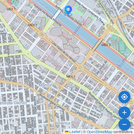
Leaflet
|
©
OpenStreetMap
contributors