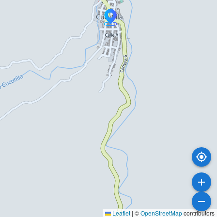
Leaflet
|
©
OpenStreetMap
contributors