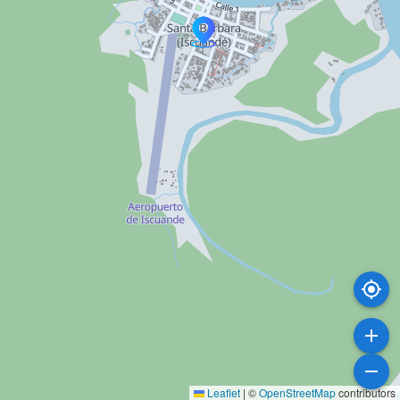
Leaflet
|
©
OpenStreetMap
contributors