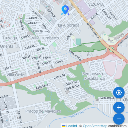
Leaflet
|
©
OpenStreetMap
contributors