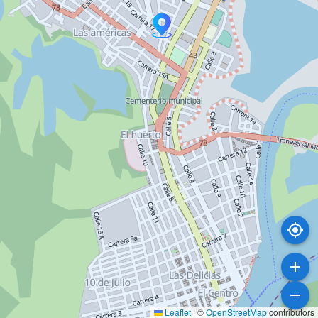
Leaflet
|
©
OpenStreetMap
contributors