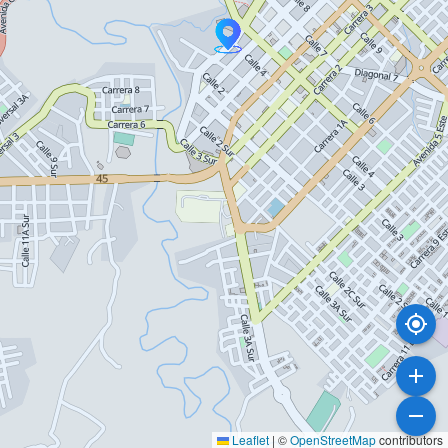
Leaflet
|
©
OpenStreetMap
contributors