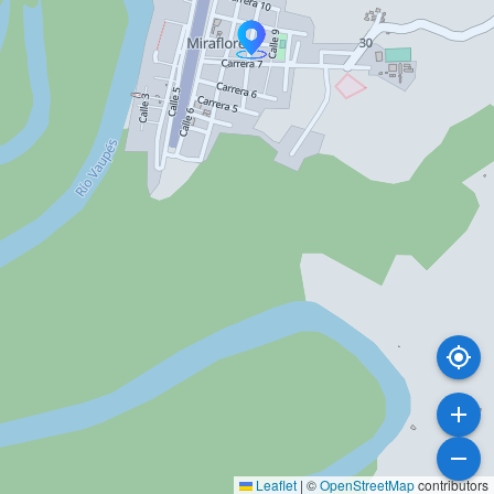
Leaflet
|
©
OpenStreetMap
contributors