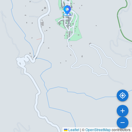
Leaflet
|
©
OpenStreetMap
contributors