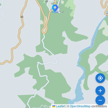
Leaflet
|
©
OpenStreetMap
contributors