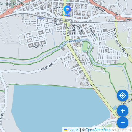
Leaflet
|
©
OpenStreetMap
contributors