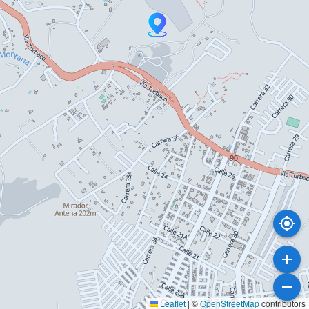
Leaflet
|
©
OpenStreetMap
contributors