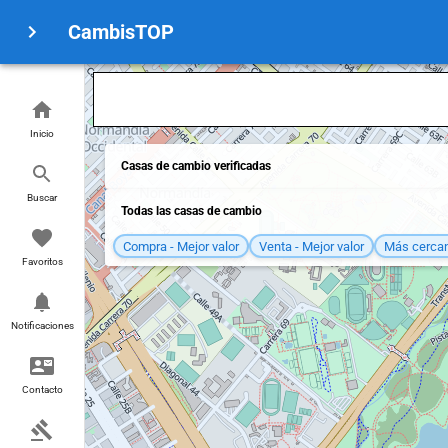
CambisTOP
Inicio
Casas de cambio verificadas
Buscar
Todas las casas de cambio
Compra - Mejor valor
Venta - Mejor valor
Más cerca
Favoritos
Notificaciones
Contacto