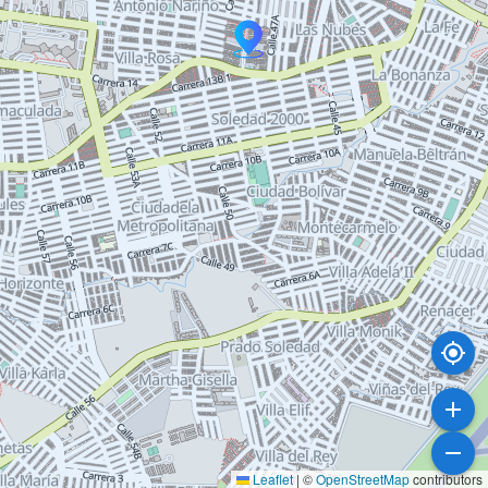
Leaflet
|
©
OpenStreetMap
contributors