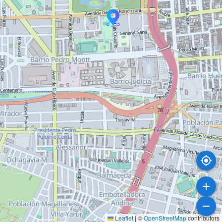
Leaflet
|
©
OpenStreetMap
contributors