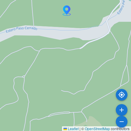
Leaflet
|
©
OpenStreetMap
contributors