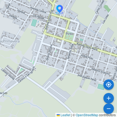
Leaflet
|
©
OpenStreetMap
contributors