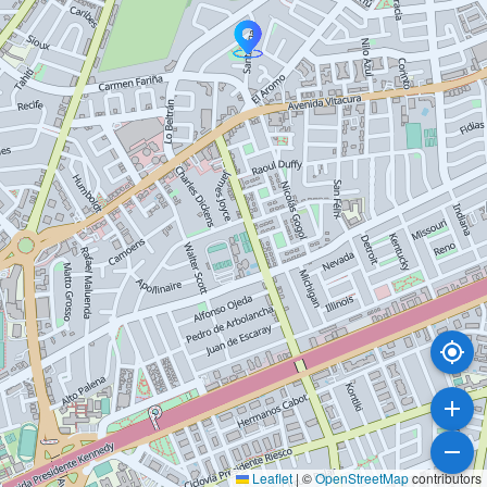
Leaflet
|
©
OpenStreetMap
contributors