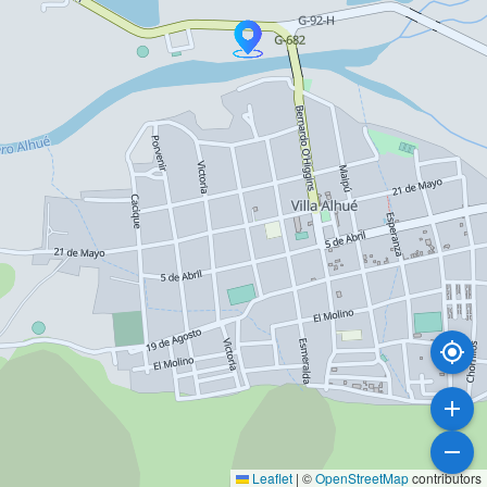
Leaflet
|
©
OpenStreetMap
contributors