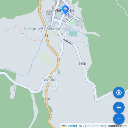
Leaflet
|
©
OpenStreetMap
contributors