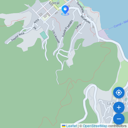
Leaflet
|
©
OpenStreetMap
contributors