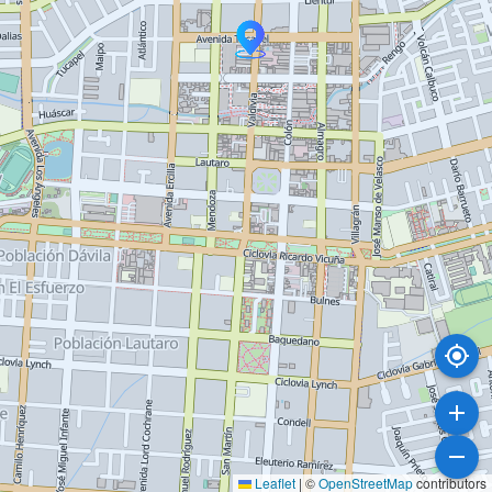
Leaflet
|
©
OpenStreetMap
contributors